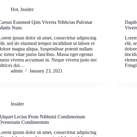
Hot
,
Insider
Cursus Euismod Quis Viverra Nibhcras Pulvinar
Dapib
Mattis Nunc
Viverr
Lorem ipsum dolor sit amet, consectetur adipiscing
Lorem 
elit, sed do eiusmod tempor incididunt ut labore et
elit, 
dolore magna aliqua. Suspendisse potenti nullam
dolore
ac tortor vitae purus faucibus. Massa eget egestas
tincid
purus viverra accumsan in. Neque viverra justo nec
eleme
ultrices dui…
Fringi
admin
January 23, 2021
Insider
Aliquet Lectus Proin Nibhnisl Condimentum
Dvenenatis Condimentum
Lorem ipsum dolor sit amet, consectetur adipiscing