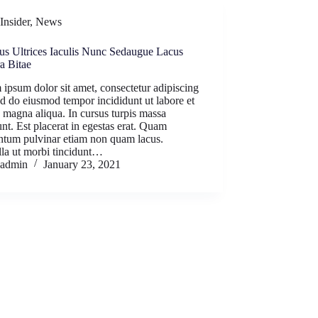
Insider
,
News
us Ultrices Iaculis Nunc Sedaugue Lacus
a Bitae
ipsum dolor sit amet, consectetur adipiscing
sed do eiusmod tempor incididunt ut labore et
 magna aliqua. In cursus turpis massa
unt. Est placerat in egestas erat. Quam
ntum pulvinar etiam non quam lacus.
lla ut morbi tincidunt…
admin
January 23, 2021